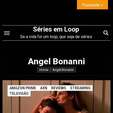
Saltar
Translate »
para
o
conteúdo
Séries em Loop
Se a vida for um loop, que seja de séries
Angel Bonanni
Home
Angel Bonanni
AMAZON PRIME
AXN
REVIEWS
STREAMING
TELEVISÃO