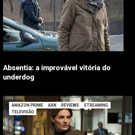
Absentia: a improvável vitória do
underdog
AMAZON PRIME
AXN
REVIEWS
STREAMING
TELEVISÃO