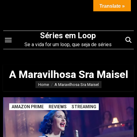
Saltar
Translate »
para
o
conteúdo
Séries em Loop
Se a vida for um loop, que seja de séries
A Maravilhosa Sra Maisel
Home
A Maravilhosa Sra Maisel
AMAZON PRIME
REVIEWS
STREAMING