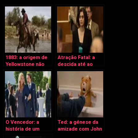
1883: a origem de
Atração Fatal: a
Yellowstone não
descida até ao
desilude
terror
O Vencedor: a
Ted: a génese da
história de um
amizade com John
derrotado
Bennett