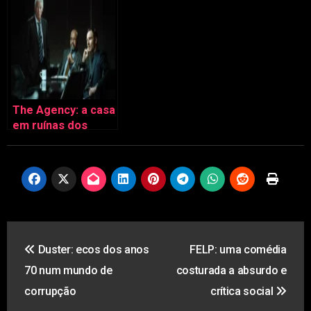
The Agency: a casa
em ruínas dos
sem-casa
Navegação
Duster: ecos dos anos
FELP: uma comédia
de
70 num mundo de
costurada a absurdo e
artigos
corrupção
crítica social