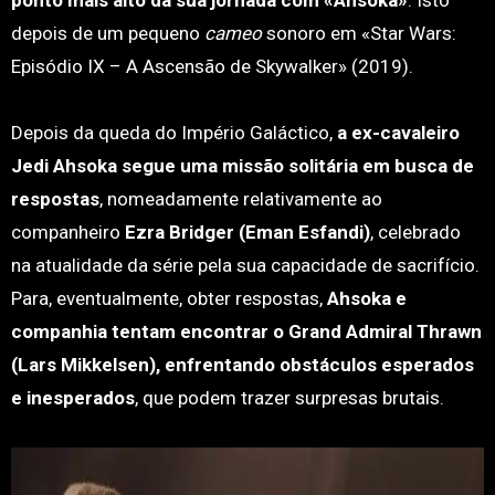
ponto mais alto da sua jornada com «Ahsoka»
. Isto
depois de um pequeno
cameo
sonoro em «Star Wars:
Episódio IX – A Ascensão de Skywalker» (2019).
Depois da queda do Império Galáctico,
a ex-cavaleiro
Jedi Ahsoka segue uma missão solitária em busca de
respostas
, nomeadamente relativamente ao
companheiro
Ezra Bridger (Eman Esfandi)
, celebrado
na atualidade da série pela sua capacidade de sacrifício.
Para, eventualmente, obter respostas,
Ahsoka e
companhia tentam encontrar o Grand Admiral Thrawn
(Lars Mikkelsen), enfrentando obstáculos esperados
e inesperados
, que podem trazer surpresas brutais.