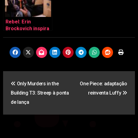
Rebel: Erin
Brockovich inspira
drama moderno
Navegação
Only Murders in the
One Piece: adaptação
de
Building T3: Streep à ponta
reinventa Luffy
artigos
de lança