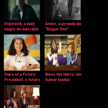
Dopesick: o lado
Andor: a jornada do
negro do mercado
“Rogue One”
farmacêutico
Cassian
Diary of a Future
Bless the Harts: um
President: o futuro
humor (nada)
pela ingenuidade
abençoado
do passado