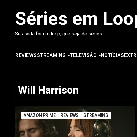
Saltar
Séries em Loo
para
o
conteúdo
Se a vida for um loop, que seja de séries
REVIEWS
STREAMING
TELEVISÃO
NOTÍCIAS
EXTR
Will Harrison
AMAZON PRIME
REVIEWS
STREAMING