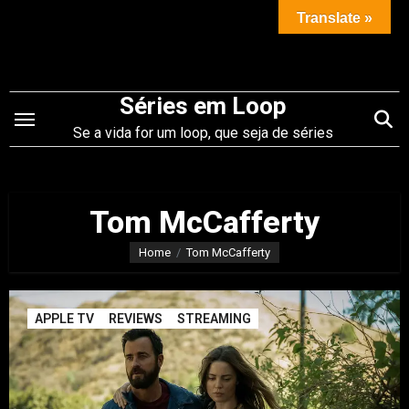
Saltar
Translate »
para
o
conteúdo
Séries em Loop
Se a vida for um loop, que seja de séries
Tom McCafferty
Home
Tom McCafferty
APPLE TV
REVIEWS
STREAMING