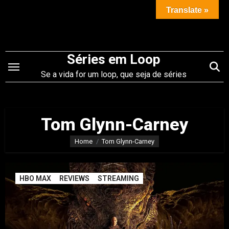
Saltar
Translate »
para
o
conteúdo
Séries em Loop
Se a vida for um loop, que seja de séries
Tom Glynn-Carney
Home
Tom Glynn-Carney
HBO MAX
REVIEWS
STREAMING