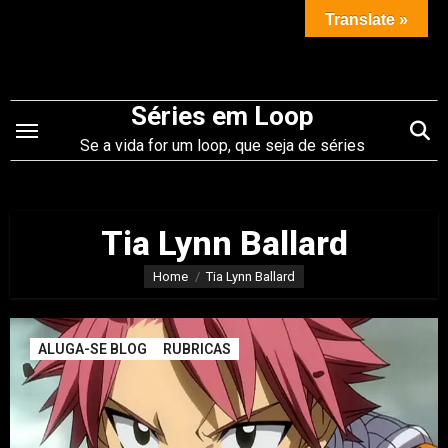
Saltar
Translate »
para
o
conteúdo
Séries em Loop
Se a vida for um loop, que seja de séries
Tia Lynn Ballard
Home
Tia Lynn Ballard
ALUGA-SE BLOG
RUBRICAS