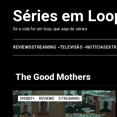
Saltar
Séries em Loo
para
o
conteúdo
Se a vida for um loop, que seja de séries
REVIEWS
STREAMING
TELEVISÃO
NOTÍCIAS
EXTR
The Good Mothers
DISNEY+
REVIEWS
STREAMING