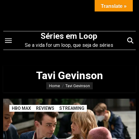
Saltar
Translate »
para
o
conteúdo
Séries em Loop
Se a vida for um loop, que seja de séries
Tavi Gevinson
Home
Tavi Gevinson
HBO MAX
REVIEWS
STREAMING