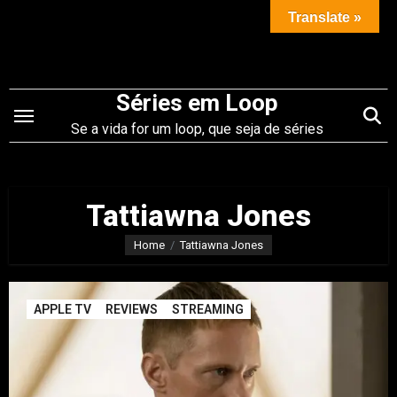
Saltar
Translate »
para
o
conteúdo
Séries em Loop
Se a vida for um loop, que seja de séries
Tattiawna Jones
Home
Tattiawna Jones
APPLE TV
REVIEWS
STREAMING