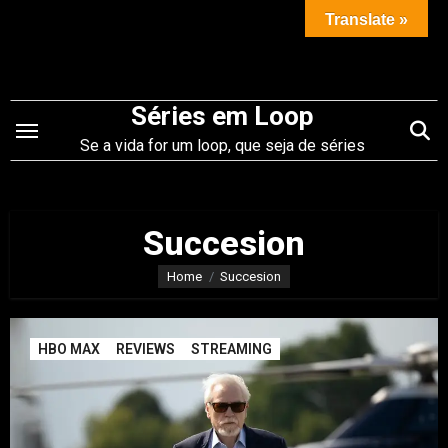
Saltar
Translate »
para
o
conteúdo
Séries em Loop
Se a vida for um loop, que seja de séries
Succesion
Home
Succesion
HBO MAX
REVIEWS
STREAMING