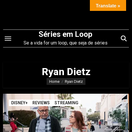
Saltar
Translate »
para
o
conteúdo
Séries em Loop
Se a vida for um loop, que seja de séries
Ryan Dietz
Home
Ryan Dietz
DISNEY+
REVIEWS
STREAMING