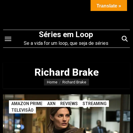
Saltar
Translate »
para
o
conteúdo
Séries em Loop
Se a vida for um loop, que seja de séries
Richard Brake
Home
Richard Brake
AMAZON PRIME
AXN
REVIEWS
STREAMING
TELEVISÃO