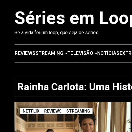
Saltar
Séries em Loo
para
o
conteúdo
Se a vida for um loop, que seja de séries
REVIEWS
STREAMING
TELEVISÃO
NOTÍCIAS
EXTR
Rainha Carlota: Uma Hist
NETFLIX
REVIEWS
STREAMING