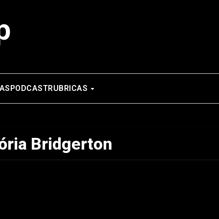
p
AS
PODCAST
RUBRICAS
ória Bridgerton