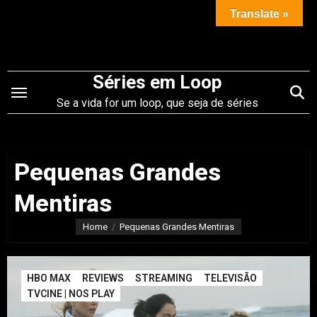
Saltar
Translate »
para
o
conteúdo
Séries em Loop
Se a vida for um loop, que seja de séries
Pequenas Grandes
Mentiras
Home
Pequenas Grandes Mentiras
HBO MAX
REVIEWS
STREAMING
TELEVISÃO
TVCINE | NOS PLAY