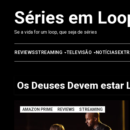
Saltar
Séries em Loo
para
o
conteúdo
Se a vida for um loop, que seja de séries
REVIEWS
STREAMING
TELEVISÃO
NOTÍCIAS
EXTR
Os Deuses Devem estar 
AMAZON PRIME
REVIEWS
STREAMING