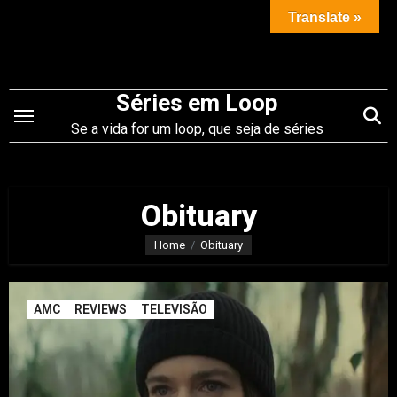
Saltar
Translate »
para
o
conteúdo
Séries em Loop
Se a vida for um loop, que seja de séries
Obituary
Home
Obituary
AMC
REVIEWS
TELEVISÃO