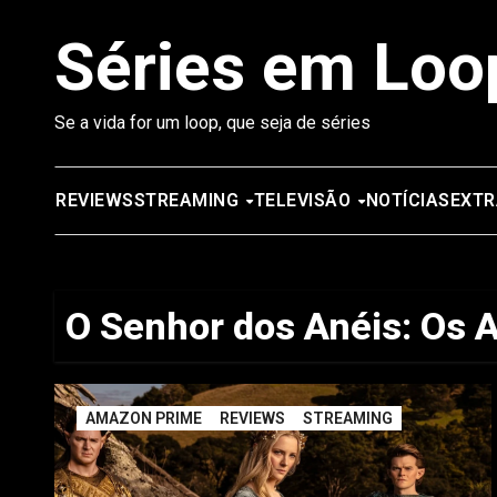
Saltar
Séries em Loo
para
o
conteúdo
Se a vida for um loop, que seja de séries
REVIEWS
STREAMING
TELEVISÃO
NOTÍCIAS
EXTR
O Senhor dos Anéis: Os 
AMAZON PRIME
REVIEWS
STREAMING