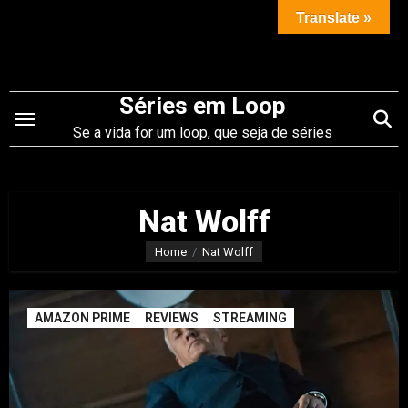
Saltar
Translate »
para
o
conteúdo
Séries em Loop
Se a vida for um loop, que seja de séries
Nat Wolff
Home
Nat Wolff
AMAZON PRIME
REVIEWS
STREAMING