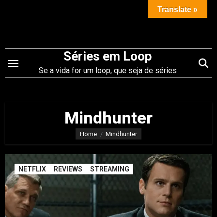
Saltar
Translate »
para
o
conteúdo
Séries em Loop
Se a vida for um loop, que seja de séries
Mindhunter
Home
Mindhunter
NETFLIX
REVIEWS
STREAMING