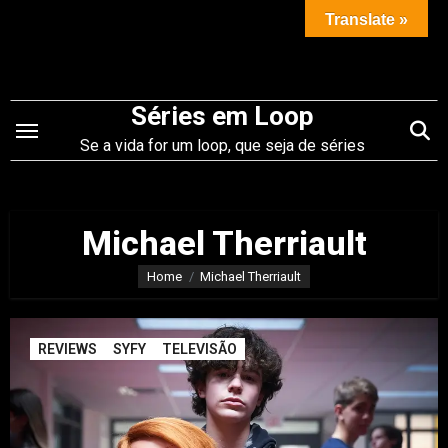
Saltar
Translate »
para
o
conteúdo
Séries em Loop
Se a vida for um loop, que seja de séries
Michael Therriault
Home
Michael Therriault
REVIEWS
SYFY
TELEVISÃO