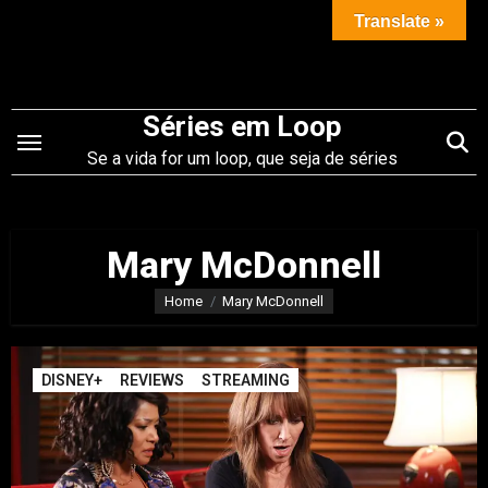
Saltar
Translate »
para
o
conteúdo
Séries em Loop
Se a vida for um loop, que seja de séries
Mary McDonnell
Home
Mary McDonnell
DISNEY+
REVIEWS
STREAMING