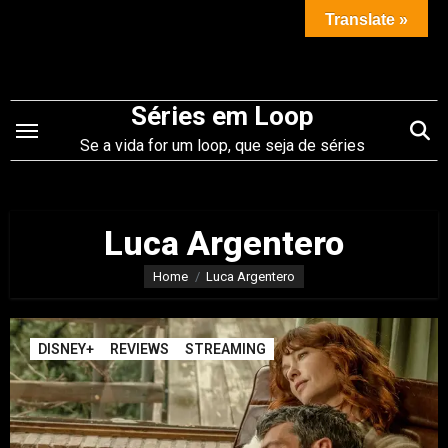
Saltar
Translate »
para
o
conteúdo
Séries em Loop
Se a vida for um loop, que seja de séries
Luca Argentero
Home
Luca Argentero
DISNEY+
REVIEWS
STREAMING