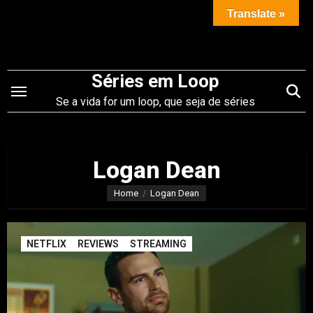
Saltar
Translate »
para
o
conteúdo
Séries em Loop
Se a vida for um loop, que seja de séries
Logan Dean
Home
Logan Dean
NETFLIX
REVIEWS
STREAMING