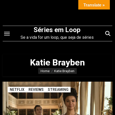
Saltar
Translate »
para
o
conteúdo
Séries em Loop
Se a vida for um loop, que seja de séries
Katie Brayben
Home
Katie Brayben
NETFLIX
REVIEWS
STREAMING