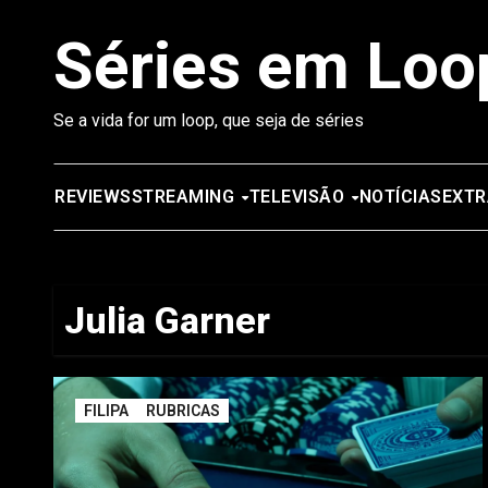
Saltar
Séries em Loo
para
o
conteúdo
Se a vida for um loop, que seja de séries
REVIEWS
STREAMING
TELEVISÃO
NOTÍCIAS
EXTR
Julia Garner
FILIPA
RUBRICAS