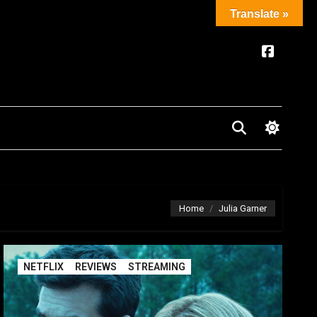
Translate »
Home
Julia Garner
NETFLIX
REVIEWS
STREAMING