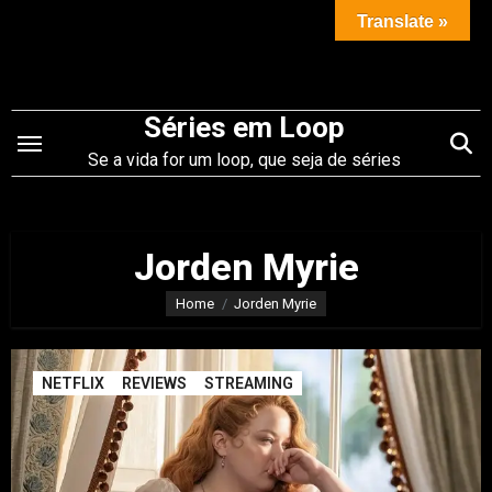
Saltar
Translate »
para
o
conteúdo
Séries em Loop
Se a vida for um loop, que seja de séries
Jorden Myrie
Home
Jorden Myrie
NETFLIX
REVIEWS
STREAMING