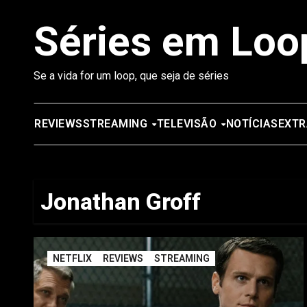
Saltar
Séries em Loo
para
o
conteúdo
Se a vida for um loop, que seja de séries
REVIEWS
STREAMING
TELEVISÃO
NOTÍCIAS
EXTR
Jonathan Groff
NETFLIX
REVIEWS
STREAMING