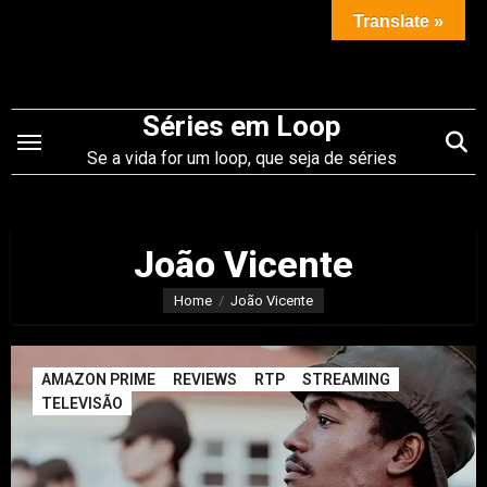
Saltar
Translate »
para
o
conteúdo
Séries em Loop
Se a vida for um loop, que seja de séries
João Vicente
Home
João Vicente
AMAZON PRIME
REVIEWS
RTP
STREAMING
TELEVISÃO