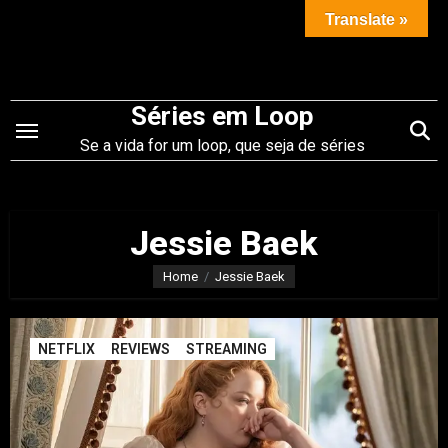
Saltar
Translate »
para
o
conteúdo
Séries em Loop
Se a vida for um loop, que seja de séries
Jessie Baek
Home
Jessie Baek
NETFLIX
REVIEWS
STREAMING