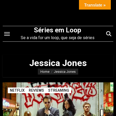
Saltar
Translate »
para
o
conteúdo
Séries em Loop
Se a vida for um loop, que seja de séries
Jessica Jones
Home
Jessica Jones
NETFLIX
REVIEWS
STREAMING