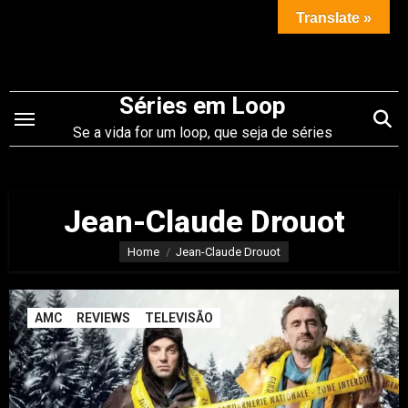
Saltar
Translate »
para
o
conteúdo
Séries em Loop
Se a vida for um loop, que seja de séries
Jean-Claude Drouot
Home
Jean-Claude Drouot
AMC
REVIEWS
TELEVISÃO