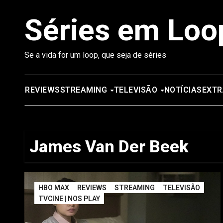
Saltar
Séries em Loo
para
o
conteúdo
Se a vida for um loop, que seja de séries
REVIEWS
STREAMING
TELEVISÃO
NOTÍCIAS
EXTR
James Van Der Beek
HBO MAX
REVIEWS
STREAMING
TELEVISÃO
TVCINE | NOS PLAY