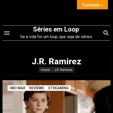
Saltar
Translate »
para
o
conteúdo
Séries em Loop
Se a vida for um loop, que seja de séries
J.R. Ramirez
Home
J.R. Ramirez
HBO MAX
REVIEWS
STREAMING