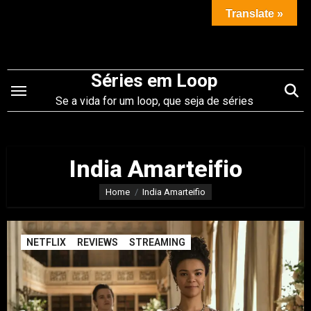
Saltar
Translate »
para
o
conteúdo
Séries em Loop
Se a vida for um loop, que seja de séries
India Amarteifio
Home
India Amarteifio
NETFLIX
REVIEWS
STREAMING