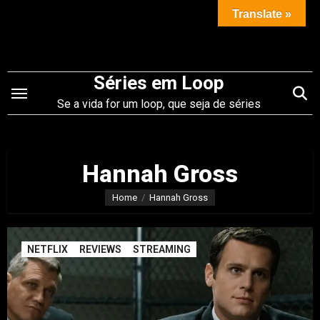
Saltar
Translate »
para
o
conteúdo
Séries em Loop
Se a vida for um loop, que seja de séries
Hannah Gross
Home
Hannah Gross
NETFLIX
REVIEWS
STREAMING