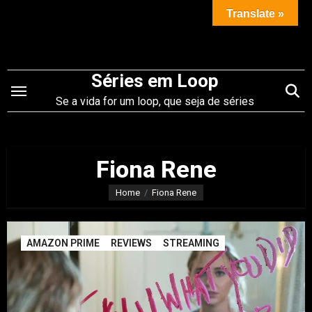
Saltar
Translate »
para
o
conteúdo
Séries em Loop
Se a vida for um loop, que seja de séries
Fiona Rene
Home
Fiona Rene
AMAZON PRIME
REVIEWS
STREAMING