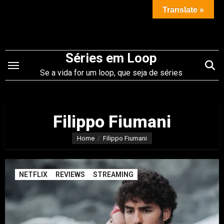
Saltar
Translate »
para
o
conteúdo
Séries em Loop
Se a vida for um loop, que seja de séries
Filippo Fiumani
Home
Filippo Fiumani
NETFLIX
REVIEWS
STREAMING