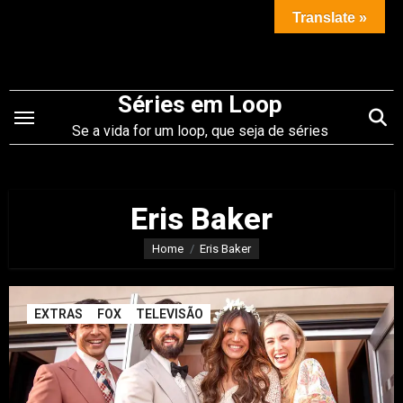
Saltar
Translate »
para
o
conteúdo
Séries em Loop
Se a vida for um loop, que seja de séries
Eris Baker
Home
Eris Baker
EXTRAS
FOX
TELEVISÃO