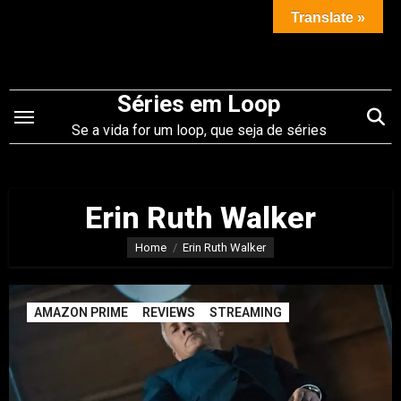
Saltar
Translate »
para
o
conteúdo
Séries em Loop
Se a vida for um loop, que seja de séries
Erin Ruth Walker
Home
Erin Ruth Walker
AMAZON PRIME
REVIEWS
STREAMING