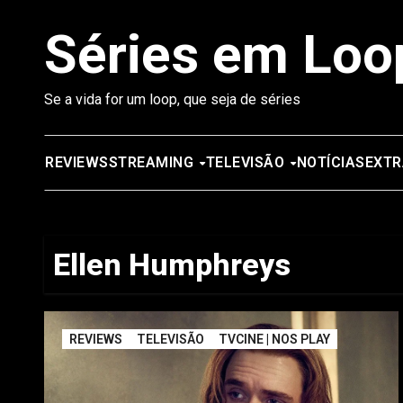
Saltar
Séries em Loo
para
o
conteúdo
Se a vida for um loop, que seja de séries
REVIEWS
STREAMING
TELEVISÃO
NOTÍCIAS
EXTR
Ellen Humphreys
REVIEWS
TELEVISÃO
TVCINE | NOS PLAY