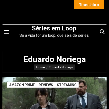
Saltar
Translate »
para
o
conteúdo
Séries em Loop
Se a vida for um loop, que seja de séries
Eduardo Noriega
Home
Eduardo Noriega
AMAZON PRIME
REVIEWS
STREAMING