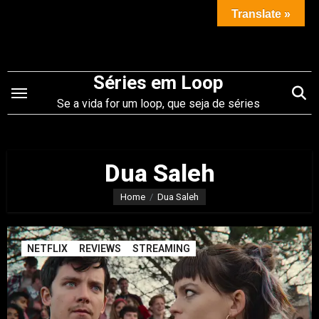
Saltar
Translate »
para
o
conteúdo
Séries em Loop
Se a vida for um loop, que seja de séries
Dua Saleh
Home
Dua Saleh
NETFLIX
REVIEWS
STREAMING