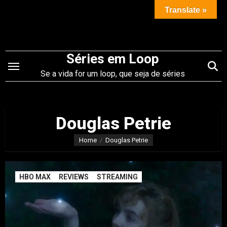
Saltar
Translate »
para
o
conteúdo
Séries em Loop
Se a vida for um loop, que seja de séries
Douglas Petrie
Home
Douglas Petrie
HBO MAX
REVIEWS
STREAMING