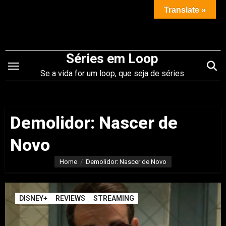
Saltar
Translate »
para
o
conteúdo
Séries em Loop
Se a vida for um loop, que seja de séries
Demolidor: Nascer de
Novo
Home
Demolidor: Nascer de Novo
DISNEY+
REVIEWS
STREAMING