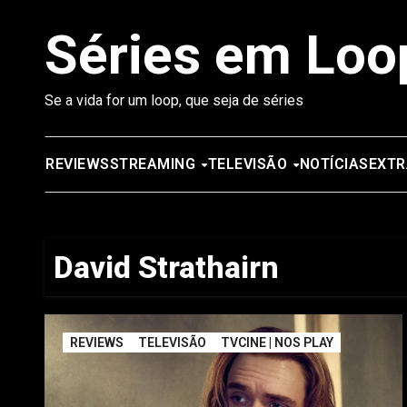
Saltar
Séries em Loo
para
o
conteúdo
Se a vida for um loop, que seja de séries
REVIEWS
STREAMING
TELEVISÃO
NOTÍCIAS
EXTR
David Strathairn
REVIEWS
TELEVISÃO
TVCINE | NOS PLAY