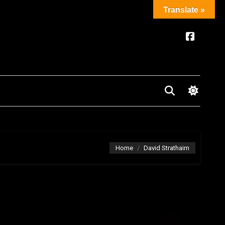
Translate »
Home
David Strathairn