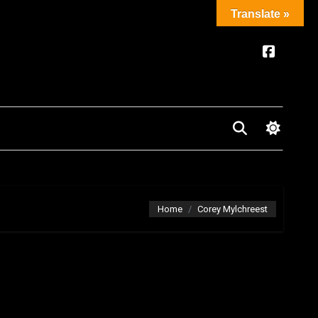
Translate »
Home
Corey Mylchreest