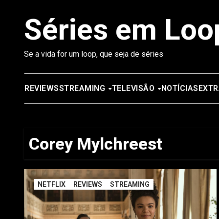
Saltar
Séries em Loo
para
o
conteúdo
Se a vida for um loop, que seja de séries
REVIEWS
STREAMING
TELEVISÃO
NOTÍCIAS
EXTR
Corey Mylchreest
NETFLIX
REVIEWS
STREAMING