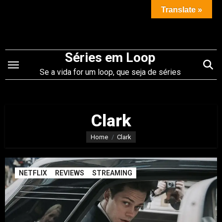
Saltar
Translate »
para
o
conteúdo
Séries em Loop
Se a vida for um loop, que seja de séries
Clark
Home
Clark
NETFLIX
REVIEWS
STREAMING