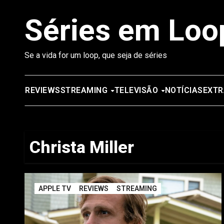
Saltar
Séries em Loo
para
o
conteúdo
Se a vida for um loop, que seja de séries
REVIEWS
STREAMING
TELEVISÃO
NOTÍCIAS
EXTR
Christa Miller
APPLE TV
REVIEWS
STREAMING